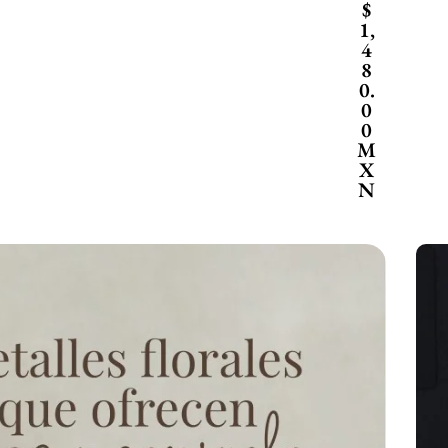
$
1,
4
8
0.
0
0