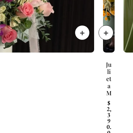
Ju
li
et
a
M
$
2,
3
9
0.
0