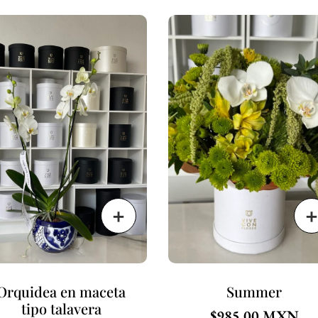
Orquidea en maceta
Summer
tipo talavera
$
985.00