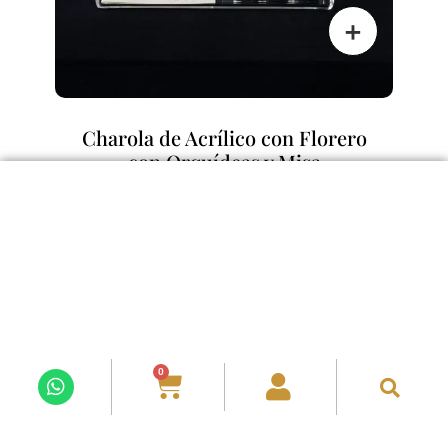
Charola de Acrílico con Florero
con Orquídeas y Misa
$
1,800.00
0