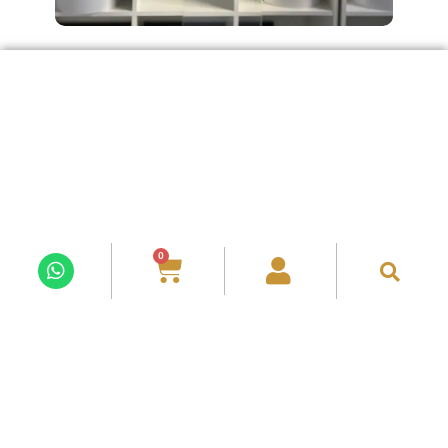
Silvia
$
2,380.00
0