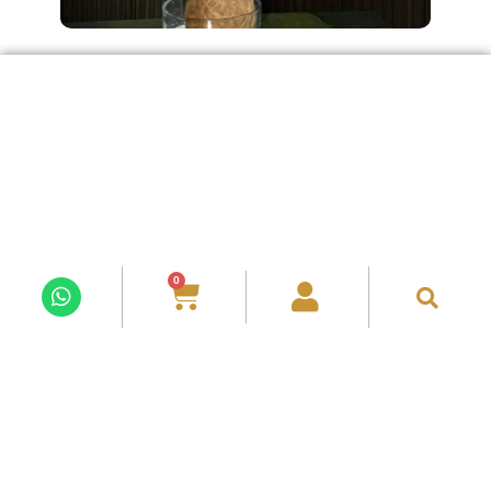
Orquídea en Kokedama
$
1,580.00
0