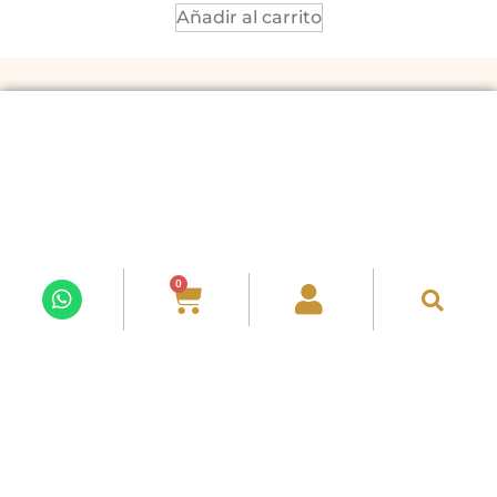
Añadir al carrito
ACERCA DE NOSOTROS
POLÍTICAS Y CONDICIONES
ENVÍOS A
SÍGUENOS EN REDES
0
Vive con Flores 2025. Todos los derechos reservados.