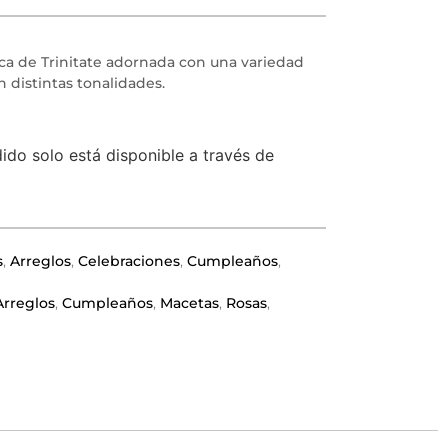
ca de Trinitate adornada con una variedad
 distintas tonalidades.
ido solo está disponible a través de
s
,
Arreglos
,
Celebraciones
,
Cumpleaños
,
Arreglos
,
Cumpleaños
,
Macetas
,
Rosas
,