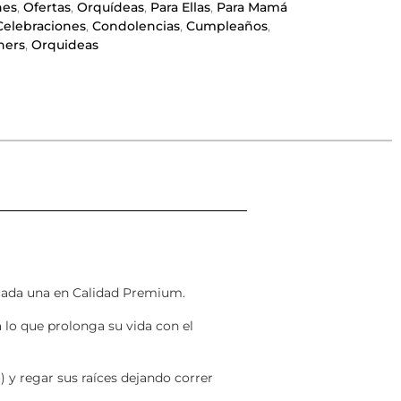
nes
,
Ofertas
,
Orquídeas
,
Para Ellas
,
Para Mamá
Celebraciones
,
Condolencias
,
Cumpleaños
,
hers
,
Orquideas
 cada una en Calidad Premium.
 lo que prolonga su vida con el
) y regar sus raíces dejando correr