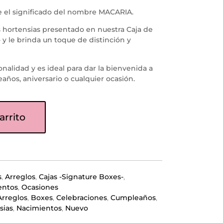
 e el significado del nombre MACARIA.
as hortensias presentado en nuestra Caja de
 y le brinda un toque de distinción y
nalidad y es ideal para dar la bienvenida a
años, aniversario o cualquier ocasión.
arrito
s
,
Arreglos
,
Cajas -Signature Boxes-
,
entos
,
Ocasiones
Arreglos
,
Boxes
,
Celebraciones
,
Cumpleaños
,
sias
,
Nacimientos
,
Nuevo