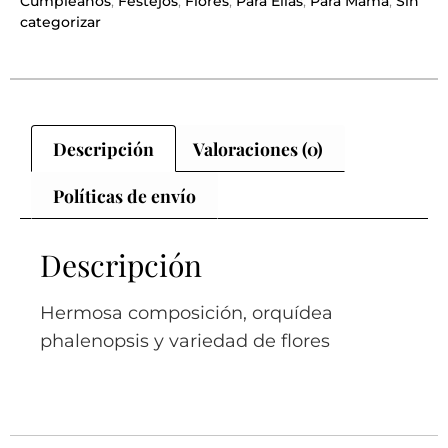
Cumpleaños
,
Festejos
,
Flores
,
Para Ellas
,
Para Mamá
,
Sin
categorizar
Descripción
Valoraciones (0)
Políticas de envío
Descripción
Hermosa composición, orquídea
phalenopsis y variedad de flores