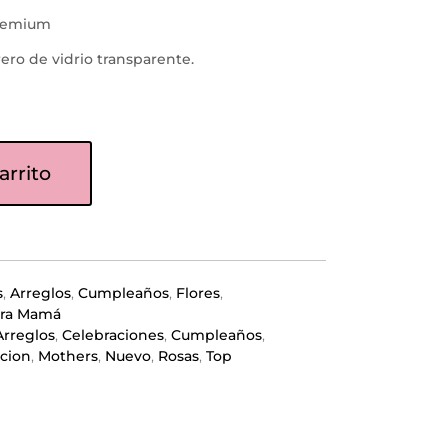
premium
rero de vidrio transparente.
arrito
s
,
Arreglos
,
Cumpleaños
,
Flores
,
ra Mamá
Arreglos
,
Celebraciones
,
Cumpleaños
,
cion
,
Mothers
,
Nuevo
,
Rosas
,
Top